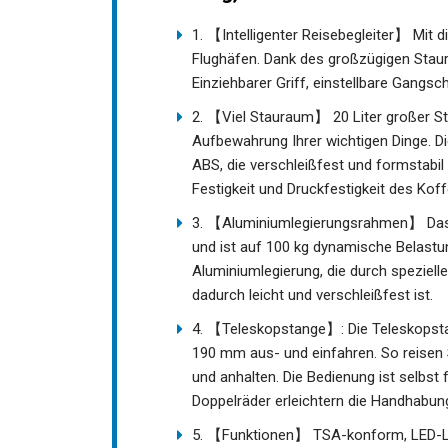
1. 【Intelligenter Reisebegleiter】 Mit 
Flughäfen. Dank des großzügigen Staur
Einziehbarer Griff, einstellbare Gangsc
2. 【Viel Stauraum】 20 Liter großer Sta
Aufbewahrung Ihrer wichtigen Dinge. D
ABS, die verschleißfest und formstabil 
Festigkeit und Druckfestigkeit des Koff
3. 【Aluminiumlegierungsrahmen】 Das T
und ist auf 100 kg dynamische Belastu
Aluminiumlegierung, die durch speziell
dadurch leicht und verschleißfest ist.
4. 【Teleskopstange】: Die Teleskopst
190 mm aus- und einfahren. So reisen 
und anhalten. Die Bedienung ist selbst
Doppelräder erleichtern die Handhabun
5. 【Funktionen】 TSA-konform, LED-Lic