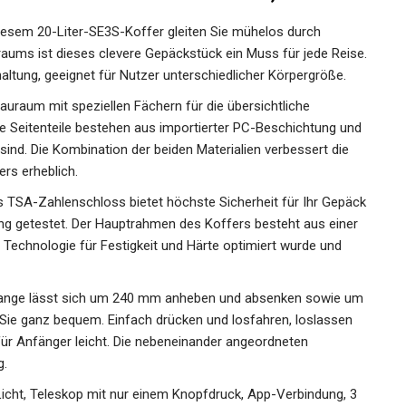
diesem 20-Liter-SE3S-Koffer gleiten Sie mühelos durch
aums ist dieses clevere Gepäckstück ein Muss für jede Reise.
haltung, geeignet für Nutzer unterschiedlicher Körpergröße.
uraum mit speziellen Fächern für die übersichtliche
ie Seitenteile bestehen aus importierter PC-Beschichtung und
sind. Die Kombination der beiden Materialien verbessert die
ers erheblich.
SA-Zahlenschloss bietet höchste Sicherheit für Ihr Gepäck
ng getestet. Der Hauptrahmen des Koffers besteht aus einer
e Technologie für Festigkeit und Härte optimiert wurde und
ange lässt sich um 240 mm anheben und absenken sowie um
Sie ganz bequem. Einfach drücken und losfahren, loslassen
 für Anfänger leicht. Die nebeneinander angeordneten
g.
ht, Teleskop mit nur einem Knopfdruck, App-Verbindung, 3