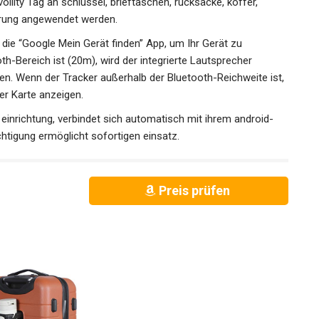
oillty Tag an schlüssel, brieftaschen, rucksäcke, koffer,
erung angewendet werden.
 “Google Mein Gerät finden” App, um Ihr Gerät zu
h-Bereich ist (20m), wird der integrierte Lautsprecher
rten. Wenn der Tracker außerhalb der Bluetooth-Reichweite ist,
er Karte anzeigen.
nrichtung, verbindet sich automatisch mit ihrem android-
chtigung ermöglicht sofortigen einsatz.
Preis prüfen