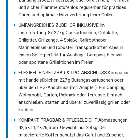
Zündung ersetzt Feuerzeug oder Streichholz – einfach
und sicher. Flamme stufenlos regulierbar für präzises
Garen und optimale Hitzeverteilung beim Grillen.
UMFANGREICHES ZUBEHÖR INKLUSIVE:Im
Lieferumfang: 8x 227 g Gaskartuschen, Grillplatte,
Grillgitter, Grillzange, 4 Spieße, Grillrostheber,
Marinierpinsel und robuster Transportkoffer. Alles in
einem Set – perfekt für Ausflüge, Camping, Festival
oder spontane Grillaktionen im Freien.
FLEXIBEL EINSETZBAR & LPG-ANSCHLUSS:Kompatibel
mit handelsüblichen 227 g Butangaskartuschen oder
über den LPG-Anschluss (mit Adapter). Für Camping,
Wohnmobil, Garten, Picknick oder Terrasse. Einfach
anschließen, starten und überall zuverlässig grillen oder
kochen.
KOMPAKT, TRAGBAR & PFLEGELEICHT:Abmessungen:
42,5 × 11,2 × 26,5 cm. Gewicht: nur 3,8 kg. Der
mitgelieferte Koffer schützt das Gerät und Zubehör,