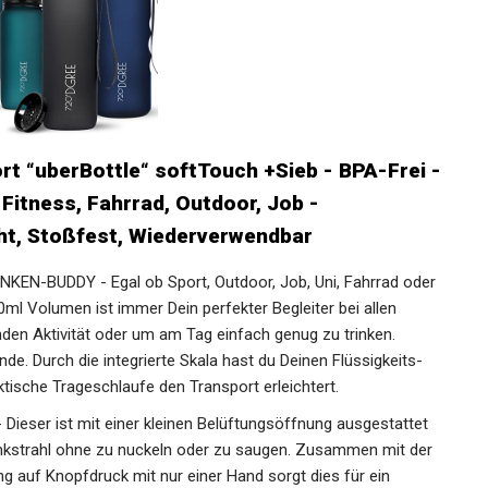
rt “uberBottle“ softTouch +Sieb - BPA-Frei -
 Fitness, Fahrrad, Outdoor, Job -
cht, Stoßfest, Wiederverwendbar
N-BUDDY - Egal ob Sport, Outdoor, Job, Uni, Fahrrad oder
0ml Volumen ist immer Dein perfekter Begleiter bei allen
en Aktivität oder um am Tag einfach genug zu trinken.
de. Durch die integrierte Skala hast du Deinen Flüssigkeits-
ktische Trageschlaufe den Transport erleichtert.
eser ist mit einer kleinen Belüftungsöffnung ausgestattet
inkstrahl ohne zu nuckeln oder zu saugen. Zusammen mit der
g auf Knopfdruck mit nur einer Hand sorgt dies für ein