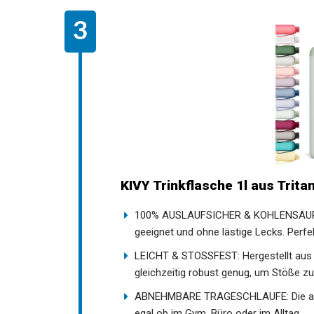
KIVY Trinkflasche 1l aus Trit
100% AUSLAUFSICHER & KOHLENSÄUREBE
geeignet und ohne lästige Lecks. Perfe
LEICHT & STOSSFEST: Hergestellt aus ho
gleichzeitig robust genug, um Stöße z
ABNEHMBARE TRAGESCHLAUFE: Die abn
egal ob im Gym, Büro oder im Alltag.