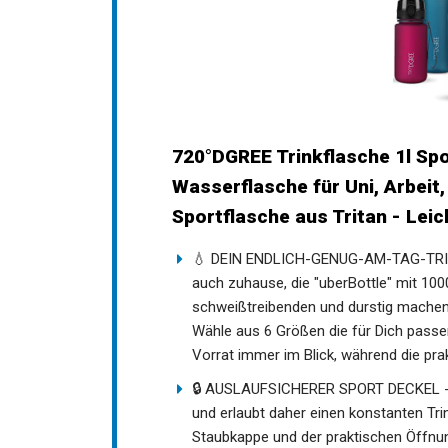
720°DGREE Trinkflasche 1l Spo
Wasserflasche für Uni, Arbeit,
Sportflasche aus Tritan - Lei
💧 DEIN ENDLICH-GENUG-AM-TAG-TRINKE
auch zuhause, die "uberBottle" mit 100
schweißtreibenden und durstig machend
Wähle aus 6 Größen die für Dich passen
Vorrat immer im Blick, während die pra
🔒 AUSLAUFSICHERER SPORT DECKEL - Di
und erlaubt daher einen konstanten Tr
Staubkappe und der praktischen Öffnun