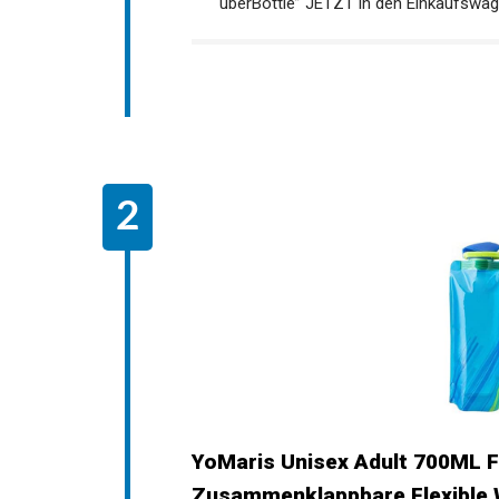
“uberBottle” JETZT in den Einkaufswag
YoMaris Unisex Adult 700ML Fa
Zusammenklappbare Flexible