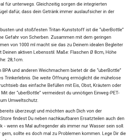
al für unterwegs. Gleichzeitig sorgen die integrierten
gel dafür, dass dein Getränk immer auslaufsicher in der
usten und stoßfesten Tritan-Kunststoff ist die “uberBottle”
 ohne Gefahr von Scherben. Zusammen mit dem geringen
men von 1000 ml macht sie das zu Deinem idealen Begleiter
zt Deinen aktiven Lebensstil. Maße: Flaschen Ø 8cm, Höhe
he: 28,1cm.
BPA und anderen Weichmachern bietet dir die “uberBottle”
 Trinkerlebnis. Die weite Öffnung ermöglicht die mühelose
htsieb das einfache Befüllen mit Eis, Obst, Kräutern oder
t der “uberBottle” vermeidest du unnötigen Einweg-PET-
g zum Umweltschutz.
ereits überzeugt und möchten auch Dich von der
 Store findest Du neben nachkaufbaren Ersatzteilen auch den
 - wenn es Mal aufregender als immer nur Wasser sein soll.
r gern, sollte es doch mal zu Problemen kommen. Lege Dir die