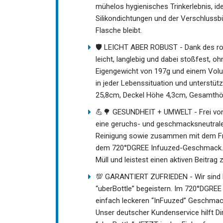
mühelos hygienisches Trinkerlebnis, ide
Silikondichtungen und der Verschlussbü
Flasche bleibt.
🛡️ LEICHT ABER ROBUST - Dank des rob
leicht, langlebig und dabei stoßfest,
Eigengewicht von 197g und einem Volu
in jeder Lebenssituation und unterstüt
25,8cm, Deckel Höhe 4,3cm, Gesamthö
💪🌳 GESUNDHEIT + UMWELT - Frei von 
eine geruchs- und geschmacksneutrales
Reinigung sowie zusammen mit dem Fruc
dem 720°DGREE Infuuzed-Geschmack. Mi
Müll und leistest einen aktiven Beitra
💯 GARANTIERT ZUFRIEDEN - Wir sind b
“uberBottle” begeistern. Im 720°DGREE
einfach leckeren “InFuuzed” Geschmack
Unser deutscher Kundenservice hilft Di